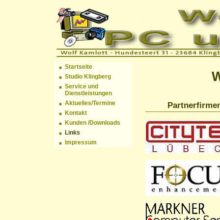
Startseite
W
Studio Klingberg
Service und
Dienstleistungen
Aktuelles/Termine
Partnerfirme
Kontakt
Kunden /Downloads
Links
Impressum