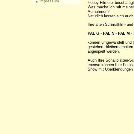
Impressum
Hobby-Filmerei beschäftigt
Was mache ich mit meinen
Aufnahmen?
Natürlich lassen sich auch
Ihre alten Schmalfilm- un
PAL G - PAL N - PAL M
können umgewandelt und b
gesichert, bleiben erhalt
abgespielt werden.
Auch Ihre Schallplatten-S
ebenso können Ihre Fotos od
Show mit Überblendungen 